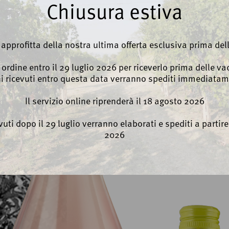
Chiusura estiva
Carni bianche
, approfitta della nostra ultima offerta esclusiva prima del
o ordine entro il 29 luglio 2026 per riceverlo prima delle vac
Vedi a
ni ricevuti entro questa data verranno spediti immediatam
Il servizio online riprenderà il 18 agosto 2026
evuti dopo il 29 luglio verranno elaborati e spediti a partir
2026