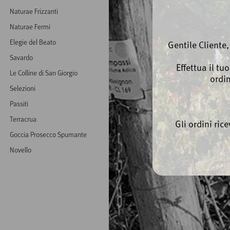
Naturae Frizzanti
Naturae Fermi
Elegie del Beato
Gentile Cliente
Savardo
Effettua il tu
Le Colline di San Giorgio
ordi
Selezioni
Passiti
Terracrua
Gli ordini ric
Goccia Prosecco Spumante
Novello