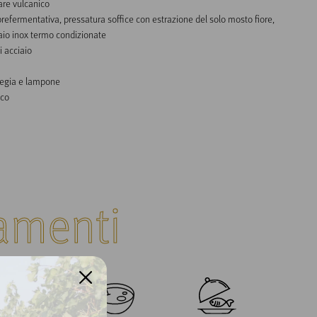
are vulcanico

refermentativa, pressatura soffice con estrazione del solo mosto fiore, 
aio inox termo condizionate

 acciaio

iegia e lampone

co

amenti