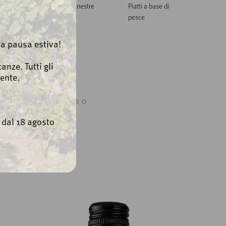
Insalate
Minestre
Piatti a base di
pesce
la pausa estiva!
anze. Tutti gli
nche...
ente.
e dal 18 agosto