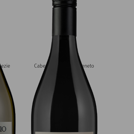
nezie
Cabernet Sauvignon Veneto
IGT