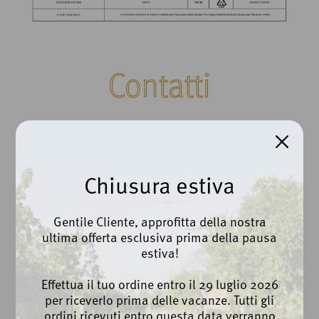
Contatti
Cantina Beato Bartolomeo da Breganze Scarl
Via Roma, 100 | Breganze (VI)
Chiusura estiva
Ph. +39 0445 873112
Gentile Cliente, approfitta della nostra
info@cantinabreganze.it
ultima offerta esclusiva prima della pausa
export@cantinabreganze.it
estiva!
Privacy Policy
Effettua il tuo ordine entro il 29 luglio 2026
Cookie Policy
per riceverlo prima delle vacanze. Tutti gli
Whistleblowing
ordini ricevuti entro questa data verranno