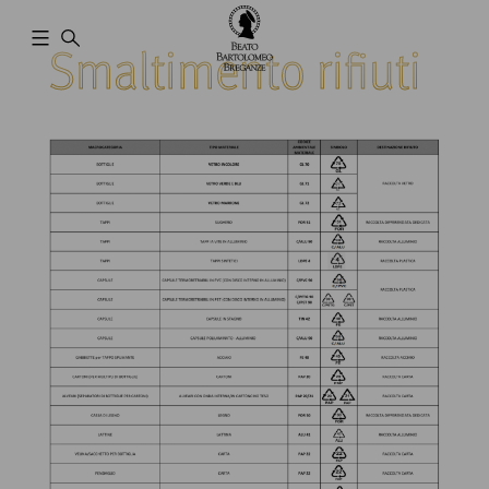
Smaltimento rifiuti
Cantina
Beato
Bartolomeo
Breganze