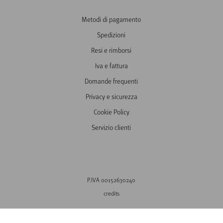
Metodi di pagamento
Spedizioni
Resi e rimborsi
Iva e fattura
Domande frequenti
Privacy e sicurezza
Cookie Policy
Servizio clienti
P.IVA 00152630240
credits