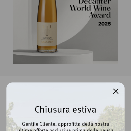
Contatti
Chiusura estiva
Gentile Cliente, approfitta della nostra
Cantina Beato Bartolomeo da Breganze Scarl
ultima offerta esclusiva prima della pausa