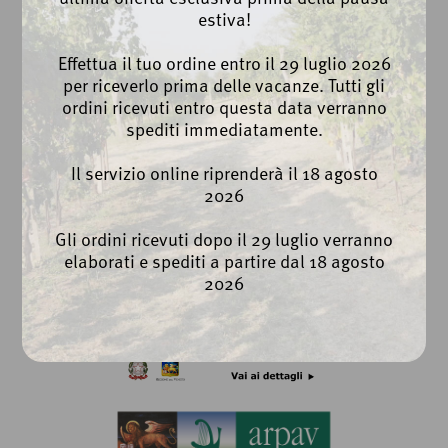
Via Roma, 100 | Breganze (VI)
estiva!
Ph. +39 0445 873112
Effettua il tuo ordine entro il 29 luglio 2026
per riceverlo prima delle vacanze. Tutti gli
info@cantinabreganze.it
ordini ricevuti entro questa data verranno
export@cantinabreganze.it
spediti immediatamente.
Privacy Policy
Il servizio online riprenderà il 18 agosto
Cookie Policy
2026
Whistleblowing
Gli ordini ricevuti dopo il 29 luglio verranno
elaborati e spediti a partire dal 18 agosto
2026