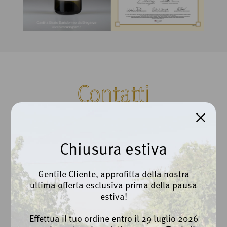
Contatti
Cantina Beato Bartolomeo da Breganze Scarl
Chiusura estiva
Via Roma, 100 | Breganze (VI)
Ph. +39 0445 873112
Gentile Cliente, approfitta della nostra
ultima offerta esclusiva prima della pausa
info@cantinabreganze.it
estiva!
export@cantinabreganze.it
Effettua il tuo ordine entro il 29 luglio 2026