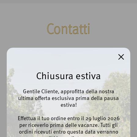
Contatti
Cantina Beato Bartolomeo da Breganze Scarl
Via Roma, 100 | Breganze (VI)
Chiusura estiva
Ph. +39 0445 873112
info@cantinabreganze.it
Gentile Cliente, approfitta della nostra
ultima offerta esclusiva prima della pausa
export@cantinabreganze.it
estiva!
Privacy Policy
Effettua il tuo ordine entro il 29 luglio 2026
Cookie Policy
per riceverlo prima delle vacanze. Tutti gli
Whistleblowing
ordini ricevuti entro questa data verranno