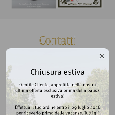
Contatti
Cantina Beato Bartolomeo da Breganze Scarl
Via Roma, 100 | Breganze (VI)
Chiusura estiva
Ph. +39 0445 873112
Gentile Cliente, approfitta della nostra
ultima offerta esclusiva prima della pausa
info@cantinabreganze.it
estiva!
export@cantinabreganze.it
Effettua il tuo ordine entro il 29 luglio 2026
Privacy Policy
per riceverlo prima delle vacanze. Tutti gli