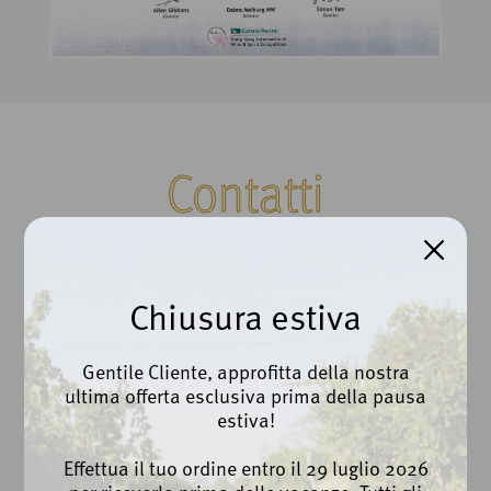
Contatti
Cantina Beato Bartolomeo da Breganze Scarl
Chiusura estiva
Via Roma, 100 | Breganze (VI)
Ph. +39 0445 873112
Gentile Cliente, approfitta della nostra
ultima offerta esclusiva prima della pausa
info@cantinabreganze.it
estiva!
export@cantinabreganze.it
Effettua il tuo ordine entro il 29 luglio 2026
Privacy Policy