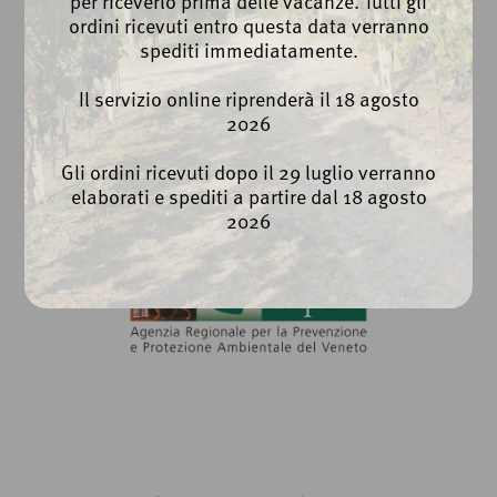
per riceverlo prima delle vacanze. Tutti gli
ordini ricevuti entro questa data verranno
Cookie Policy
spediti immediatamente.
Whistleblowing
Il servizio online riprenderà il 18 agosto
2026
Gli ordini ricevuti dopo il 29 luglio verranno
elaborati e spediti a partire dal 18 agosto
2026