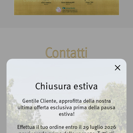
Contatti
Cantina Beato Bartolomeo da Breganze Scarl
Chiusura estiva
Via Roma, 100 | Breganze (VI)
Ph. +39 0445 873112
Gentile Cliente, approfitta della nostra
ultima offerta esclusiva prima della pausa
info@cantinabreganze.it
estiva!
export@cantinabreganze.it
Effettua il tuo ordine entro il 29 luglio 2026
Privacy Policy