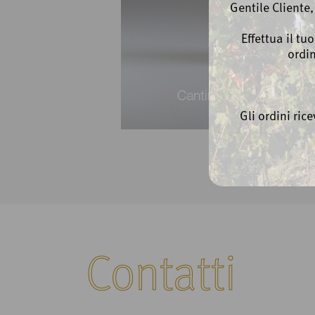
Gentile Cliente
Effettua il tu
ordi
Gli ordini ric
Contatti