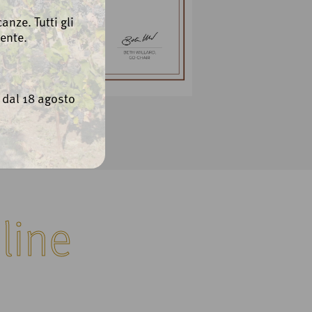
anze. Tutti gli
ente.
e dal 18 agosto
line