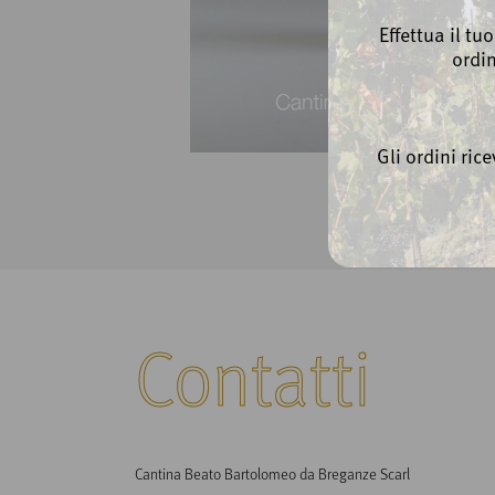
Effettua il tu
ordi
Gli ordini ric
Contatti
Cantina Beato Bartolomeo da Breganze Scarl