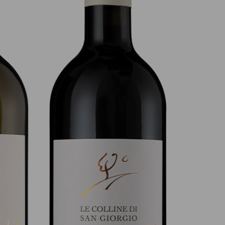
ze DOC
Merlot Breganze DOC “Le
orgio”
Colline di San Giorgio”