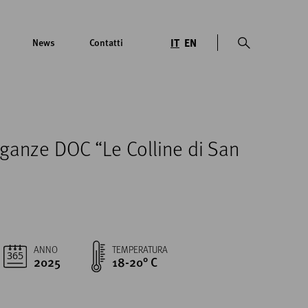
IT
EN
News
Contatti
ganze DOC “Le Colline di San
ANNO
TEMPERATURA
2025
18-20° C