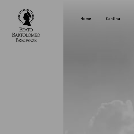
Home
Cantina
Cantina
Beato
Bartolomeo
Breganze