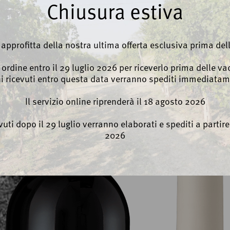
Chiusura estiva
Arrosti
Form
, approfitta della nostra ultima offerta esclusiva prima del
Vedi a
o ordine entro il 29 luglio 2026 per riceverlo prima delle vac
ni ricevuti entro questa data verranno spediti immediatam
Il servizio online riprenderà il 18 agosto 2026
evuti dopo il 29 luglio verranno elaborati e spediti a partir
2026