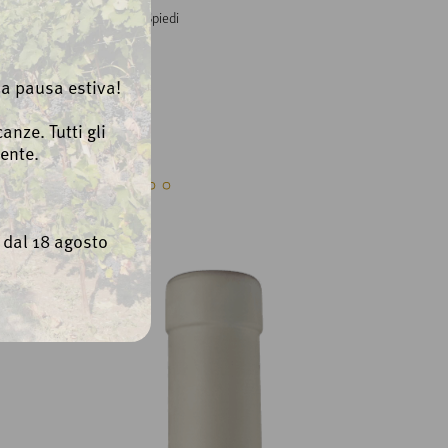
aggi freschi
Spiedi
la pausa estiva!
nche...
anze. Tutti gli
ente.
e dal 18 agosto