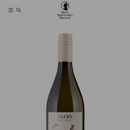
Cantina
Beato
Bartolomeo
Breganze