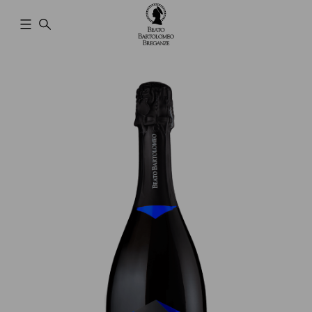
Cantina
Beato
Bartolomeo
Breganze