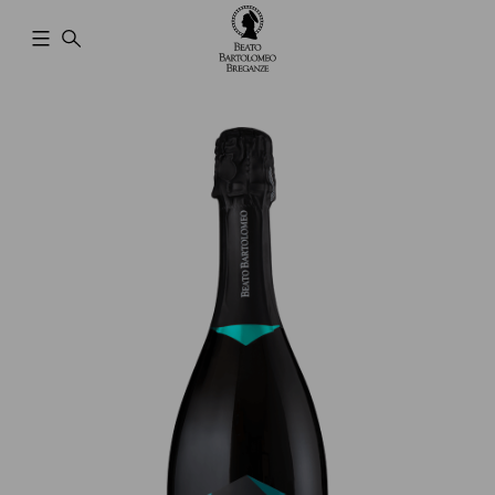
Cantina
Beato
Bartolomeo
Breganze