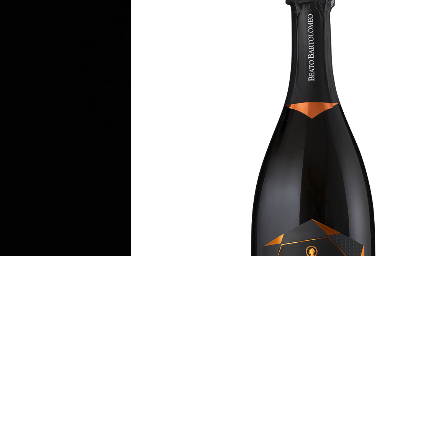
Diamante Vespaiolo DOC
Spumante Demi Sec