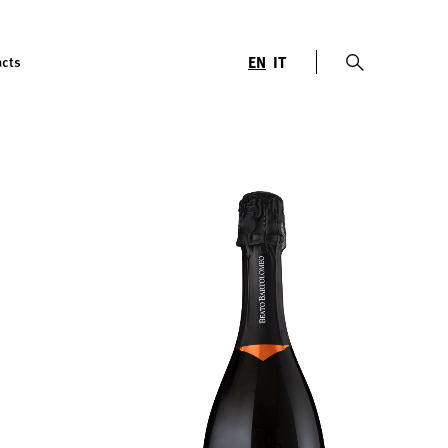
EN
IT
acts