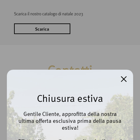
Scarica il nostro catalogo di natale 2023
Scarica
Contatti
Chiusura estiva
Cantina Beato Bartolomeo da Breganze Scarl
Via Roma, 100 | Breganze (VI)
Gentile Cliente, approfitta della nostra
Ph. +39 0445 873112
ultima offerta esclusiva prima della pausa
estiva!
info@cantinabreganze.it